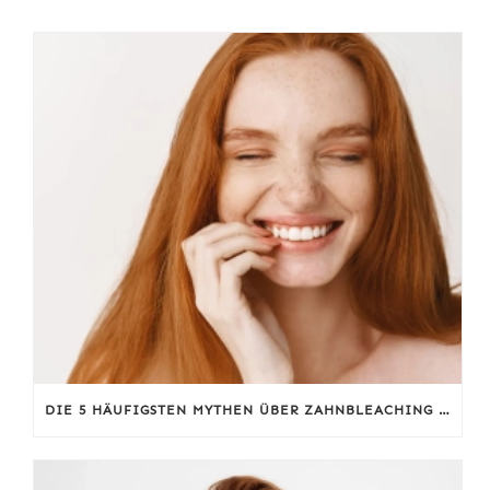
DIE 5 HÄUFIGSTEN MYTHEN ÜBER ZAHNBLEACHING – WAS WIRKLICH STIMMT